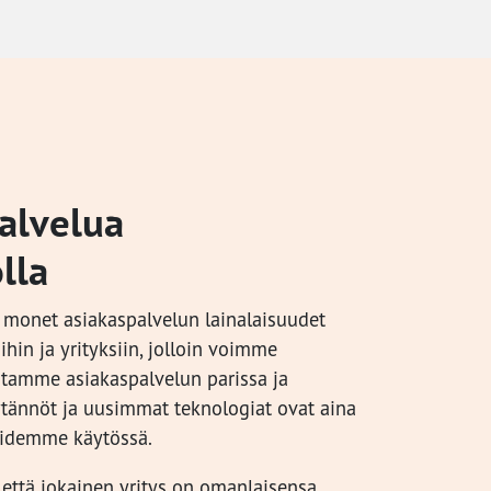
palvelua
lla
monet asiakaspalvelun lainalaisuudet
hin ja yrityksiin, jolloin voimme
tamme asiakaspalvelun parissa ja
ytännöt ja uusimmat teknologiat ovat aina
idemme käytössä.
ttä jokainen yritys on omanlaisensa.