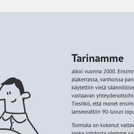
Tarinamme
alkoi vuonna 2000. Ensimm
alakerrassa, vanhoissa panki
käytettiin vielä säännöllise
vastaavan yhteydenottoihi
Tiesitkö, että monet ensim
lanseerattiin 90-luvun lop
Toimiala on kokenut valta
jonka johdosta olemme sa