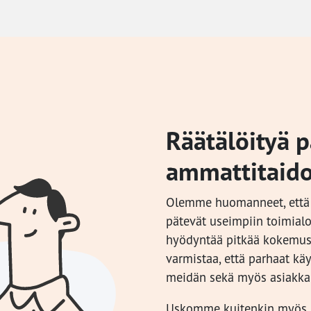
Räätälöityä 
ammattitaido
Olemme huomanneet, että 
pätevät useimpiin toimialoi
hyödyntää pitkää kokemus
varmistaa, että parhaat kä
meidän sekä myös asiakka
Uskomme kuitenkin myös, e