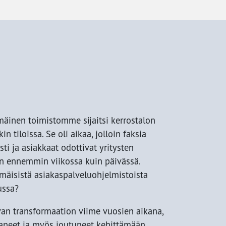
äinen toimistomme sijaitsi kerrostalon
n tiloissa. Se oli aikaa, jolloin faksia
sti ja asiakkaat odottivat yritysten
n ennemmin viikossa kuin päivässä.
mäisistä asiakaspalveluohjelmistoista
ussa?
van transformaation viime vuosien aikana,
aneet ja myös joutuneet kehittämään