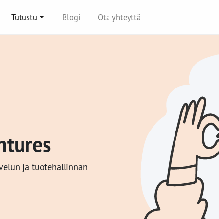
Tutustu
Blogi
Ota yhteyttä
ntures
lvelun ja tuotehallinnan