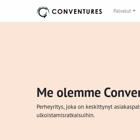
Palvelut
Me olemme Conve
Perheyritys, joka on keskittynyt asiakaspa
ulkoistamisratkaisuihin.