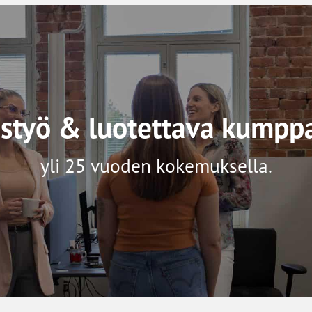
istyö & luotettava kumpp
yli 25 vuoden kokemuksella.