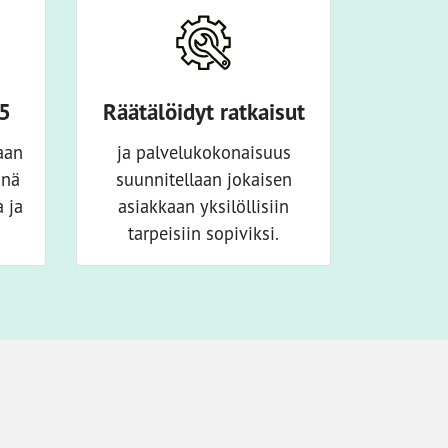
65
Räätälöidyt ratkaisut
aan
ja palvelukokonaisuus
änä
suunnitellaan jokaisen
 ja
asiakkaan yksilöllisiin
tarpeisiin sopiviksi.