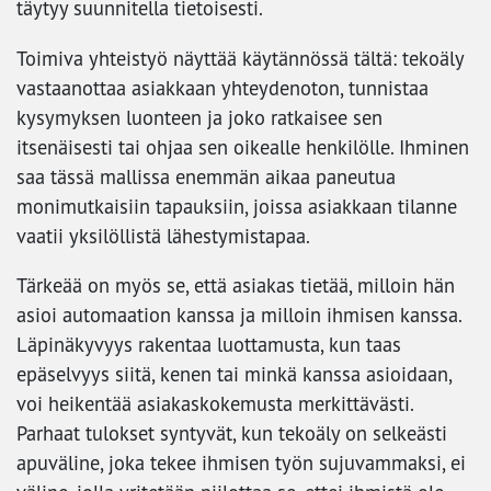
täytyy suunnitella tietoisesti.
Toimiva yhteistyö näyttää käytännössä tältä: tekoäly
vastaanottaa asiakkaan yhteydenoton, tunnistaa
kysymyksen luonteen ja joko ratkaisee sen
itsenäisesti tai ohjaa sen oikealle henkilölle. Ihminen
saa tässä mallissa enemmän aikaa paneutua
monimutkaisiin tapauksiin, joissa asiakkaan tilanne
vaatii yksilöllistä lähestymistapaa.
Tärkeää on myös se, että asiakas tietää, milloin hän
asioi automaation kanssa ja milloin ihmisen kanssa.
Läpinäkyvyys rakentaa luottamusta, kun taas
epäselvyys siitä, kenen tai minkä kanssa asioidaan,
voi heikentää asiakaskokemusta merkittävästi.
Parhaat tulokset syntyvät, kun tekoäly on selkeästi
apuväline, joka tekee ihmisen työn sujuvammaksi, ei