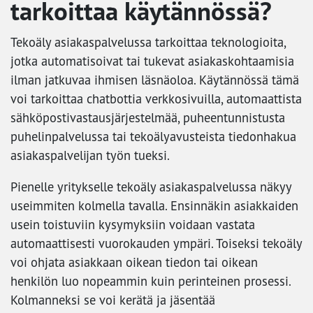
tarkoittaa käytännössä?
Tekoäly asiakaspalvelussa tarkoittaa teknologioita,
jotka automatisoivat tai tukevat asiakaskohtaamisia
ilman jatkuvaa ihmisen läsnäoloa. Käytännössä tämä
voi tarkoittaa chatbottia verkkosivuilla, automaattista
sähköpostivastausjärjestelmää, puheentunnistusta
puhelinpalvelussa tai tekoälyavusteista tiedonhakua
asiakaspalvelijan työn tueksi.
Pienelle yritykselle tekoäly asiakaspalvelussa näkyy
useimmiten kolmella tavalla. Ensinnäkin asiakkaiden
usein toistuviin kysymyksiin voidaan vastata
automaattisesti vuorokauden ympäri. Toiseksi tekoäly
voi ohjata asiakkaan oikean tiedon tai oikean
henkilön luo nopeammin kuin perinteinen prosessi.
Kolmanneksi se voi kerätä ja jäsentää