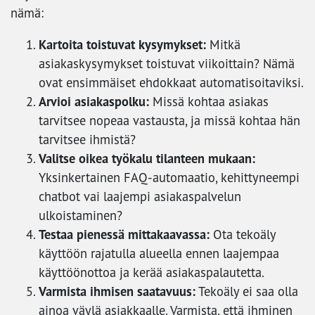
nämä:
Kartoita toistuvat kysymykset:
Mitkä
asiakaskysymykset toistuvat viikoittain? Nämä
ovat ensimmäiset ehdokkaat automatisoitaviksi.
Arvioi asiakaspolku:
Missä kohtaa asiakas
tarvitsee nopeaa vastausta, ja missä kohtaa hän
tarvitsee ihmistä?
Valitse oikea työkalu tilanteen mukaan:
Yksinkertainen FAQ-automaatio, kehittyneempi
chatbot vai laajempi asiakaspalvelun
ulkoistaminen?
Testaa pienessä mittakaavassa:
Ota tekoäly
käyttöön rajatulla alueella ennen laajempaa
käyttöönottoa ja kerää asiakaspalautetta.
Varmista ihmisen saatavuus:
Tekoäly ei saa olla
ainoa väylä asiakkaalle. Varmista, että ihminen