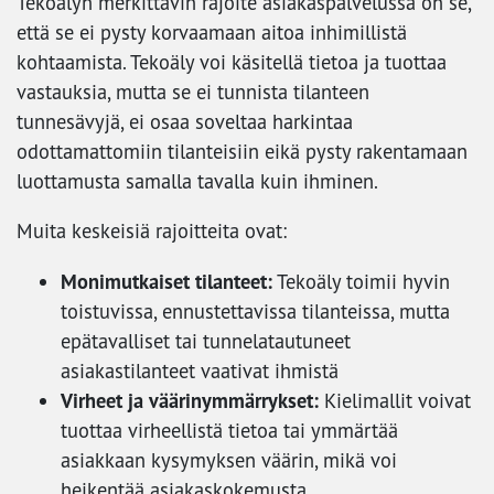
Tekoälyn merkittävin rajoite asiakaspalvelussa on se,
että se ei pysty korvaamaan aitoa inhimillistä
kohtaamista. Tekoäly voi käsitellä tietoa ja tuottaa
vastauksia, mutta se ei tunnista tilanteen
tunnesävyjä, ei osaa soveltaa harkintaa
odottamattomiin tilanteisiin eikä pysty rakentamaan
luottamusta samalla tavalla kuin ihminen.
Muita keskeisiä rajoitteita ovat:
Monimutkaiset tilanteet:
Tekoäly toimii hyvin
toistuvissa, ennustettavissa tilanteissa, mutta
epätavalliset tai tunnelatautuneet
asiakastilanteet vaativat ihmistä
Virheet ja väärinymmärrykset:
Kielimallit voivat
tuottaa virheellistä tietoa tai ymmärtää
asiakkaan kysymyksen väärin, mikä voi
heikentää asiakaskokemusta