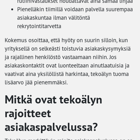
rutiinivastaukset noudattavat aina samaa linjaa
Pienelläkin tiimillä voidaan palvella suurempaa
asiakaskuntaa ilman välitöntä
rekrytointitarvetta
Kokemus osoittaa, että hyöty on suurin silloin, kun
yrityksellä on selkeästi toistuvia asiakaskysymyksiä
ja rajallinen henkilöstö vastaamaan niihin. Jos
asiakaskontaktit ovat luonteeltaan ainutlaatuisia ja
vaativat aina yksilöllistä harkintaa, tekoälyn tuoma
lisäarvo jää pienemmäksi.
Mitkä ovat tekoälyn
rajoitteet
asiakaspalvelussa?