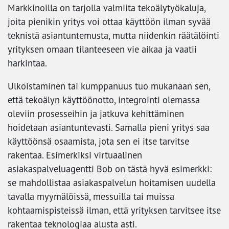
Markkinoilla on tarjolla valmiita tekoälytyökaluja,
joita pienikin yritys voi ottaa käyttöön ilman syvää
teknistä asiantuntemusta, mutta niidenkin räätälöinti
yrityksen omaan tilanteeseen vie aikaa ja vaatii
harkintaa.
Ulkoistaminen tai kumppanuus tuo mukanaan sen,
että tekoälyn käyttöönotto, integrointi olemassa
oleviin prosesseihin ja jatkuva kehittäminen
hoidetaan asiantuntevasti. Samalla pieni yritys saa
käyttöönsä osaamista, jota sen ei itse tarvitse
rakentaa. Esimerkiksi virtuaalinen
asiakaspalveluagentti Bob on tästä hyvä esimerkki:
se mahdollistaa asiakaspalvelun hoitamisen uudella
tavalla myymälöissä, messuilla tai muissa
kohtaamispisteissä ilman, että yrityksen tarvitsee itse
rakentaa teknologiaa alusta asti.