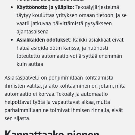
Käyttöönotto ja ylläpito:
Tekoälyjärjestelmä
täytyy kouluttaa yrityksen omaan tietoon, ja se
vaatii jatkuvaa päivittämistä pysyäkseen
ajantasaisena
Asiakkaiden odotukset:
Kaikki asiakkaat eivät
halua asioida botin kanssa, ja huonosti
toteutettu automaatio voi ärsyttää enemmän
kuin auttaa
Asiakaspalvelu on pohjimmiltaan kohtaamista
ihmisten välillä, ja aito kohtaaminen on jotain, mitä
automaatio ei korvaa. Tekoäly ja automaatio
helpottavat työtä ja vapauttavat aikaa, mutta
parhaimmillaan ne toimivat ihmisen rinnalla, eivät
sen sijasta.
Kannattaako pienen