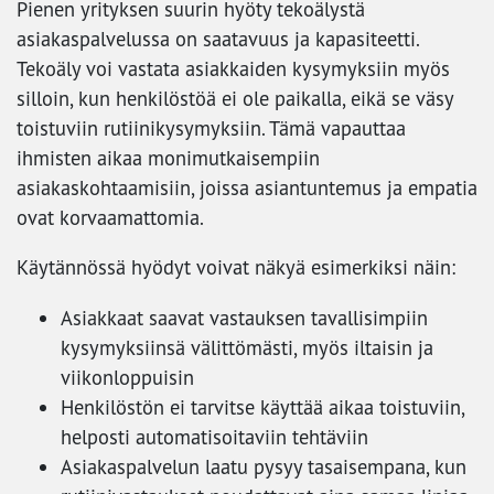
Pienen yrityksen suurin hyöty tekoälystä
asiakaspalvelussa on saatavuus ja kapasiteetti.
Tekoäly voi vastata asiakkaiden kysymyksiin myös
silloin, kun henkilöstöä ei ole paikalla, eikä se väsy
toistuviin rutiinikysymyksiin. Tämä vapauttaa
ihmisten aikaa monimutkaisempiin
asiakaskohtaamisiin, joissa asiantuntemus ja empatia
ovat korvaamattomia.
Käytännössä hyödyt voivat näkyä esimerkiksi näin:
Asiakkaat saavat vastauksen tavallisimpiin
kysymyksiinsä välittömästi, myös iltaisin ja
viikonloppuisin
Henkilöstön ei tarvitse käyttää aikaa toistuviin,
helposti automatisoitaviin tehtäviin
Asiakaspalvelun laatu pysyy tasaisempana, kun