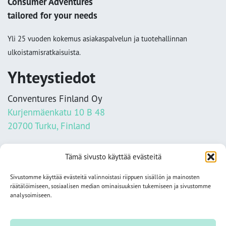
Consumer Adventures
tailored for your needs
Yli 25 vuoden kokemus asiakaspalvelun ja tuotehallinnan
ulkoistamisratkaisuista.
Yhteystiedot
Conventures Finland Oy
Kurjenmäenkatu 10 B 48
20700 Turku, Finland
info@conventures.fi
Tämä sivusto käyttää evästeitä
+358 2 284 1100
Sivustomme käyttää evästeitä valinnoistasi riippuen sisällön ja mainosten
Tietosuojaseloste
räätälöimiseen, sosiaalisen median ominaisuuksien tukemiseen ja sivustomme
analysoimiseen.
Seuraa meitä somessa