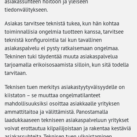
asiakassuhteen hoitoon ja yleiseen
tiedonvälitykseen.
Asiakas tarvitsee teknistä tukea, kun hän kohtaa
toiminnallisia ongelmia tuotteen kanssa, tarvitsee
teknistä konfigurointia tai kun tavallinen
asiakaspalvelu ei pysty ratkaisemaan ongelmaa.
Tekninen tuki täydentää muuta asiakaspalvelua
tarjoamalla erikoisosaamista silloin, kun sitä todella
tarvitaan.
Teknisen tuen merkitys asiakastyytyväisyydelle on
kiistaton – se muuttaa ongelmatilanteet
mahdollisuuksiksi osoittaa asiakkaalle yrityksen
ammattitaitoa ja välittämistä. Panostamalla
laadukkaaseen tekniseen asiakaspalveluun yritykset
voivat erottautua kilpailijoistaan ja rakentaa kestäviä
asiakassuhteita. Teknisen tuen ulkoistaminen