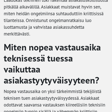
Laadukas tekninen tuki rakentaa asiakasuskollisuutta
pitkällä aikavälillä. Asiakkaat muistavat hyvin sen,
miten heidän ongelmiinsa suhtauduttiin kriittisissä
tilanteissa. Onnistunut ongelmanratkaisu luo
luottamusta ja vahvistaa asiakassuhdetta
merkittävästi.
Miten nopea vastausaika
teknisessä tuessa
vaikuttaa
asiakastyytyväisyyteen?
Nopea vastausaika on yksi tärkeimmistä tekijöistä
teknisen tuen asiakastyytyväisyydessä. Asiakkaat
odottavat saavansa vastauksen kiireellisiin teknisiin
ongelmiin tunnin sisällä ja vähemmän kriittisiin