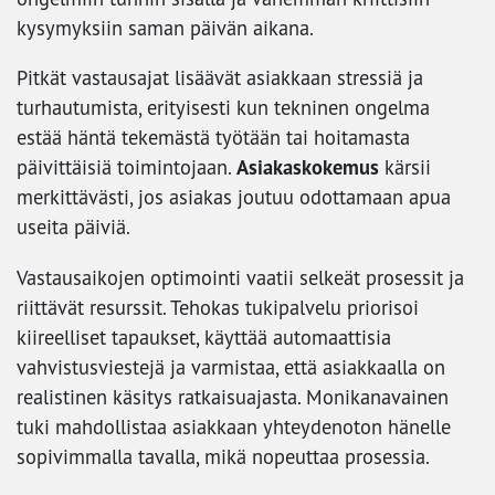
kysymyksiin saman päivän aikana.
Pitkät vastausajat lisäävät asiakkaan stressiä ja
turhautumista, erityisesti kun tekninen ongelma
estää häntä tekemästä työtään tai hoitamasta
Asiakaskokemus
päivittäisiä toimintojaan.
kärsii
merkittävästi, jos asiakas joutuu odottamaan apua
useita päiviä.
Vastausaikojen optimointi vaatii selkeät prosessit ja
riittävät resurssit. Tehokas tukipalvelu priorisoi
kiireelliset tapaukset, käyttää automaattisia
vahvistusviestejä ja varmistaa, että asiakkaalla on
realistinen käsitys ratkaisuajasta. Monikanavainen
tuki mahdollistaa asiakkaan yhteydenoton hänelle
sopivimmalla tavalla, mikä nopeuttaa prosessia.