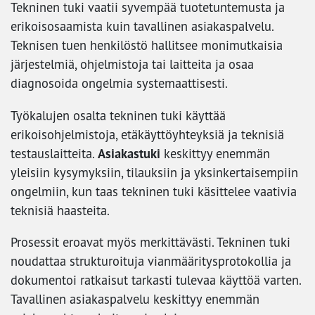
Tekninen tuki vaatii syvempää tuotetuntemusta ja
erikoisosaamista kuin tavallinen asiakaspalvelu.
Teknisen tuen henkilöstö hallitsee monimutkaisia
järjestelmiä, ohjelmistoja tai laitteita ja osaa
diagnosoida ongelmia systemaattisesti.
Työkalujen osalta tekninen tuki käyttää
erikoisohjelmistoja, etäkäyttöyhteyksiä ja teknisiä
Asiakastuki
testauslaitteita.
keskittyy enemmän
yleisiin kysymyksiin, tilauksiin ja yksinkertaisempiin
ongelmiin, kun taas tekninen tuki käsittelee vaativia
teknisiä haasteita.
Prosessit eroavat myös merkittävästi. Tekninen tuki
noudattaa strukturoituja vianmääritysprotokollia ja
dokumentoi ratkaisut tarkasti tulevaa käyttöä varten.
Tavallinen asiakaspalvelu keskittyy enemmän