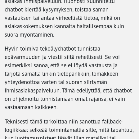
asiakas ihmispalveluun. Huonosti suunniteltu
chatbot kiertää kysymyksen, toistaa saman
vastauksen tai antaa virheellistä tietoa, mikä on
asiakaskokemuksen kannalta haitallisempaa kuin
suora myöntäminen.
Hyvin toimiva tekoälychatbot tunnistaa
epävarmuuden ja viestii siitä rehellisesti. Se voi
esimerkiksi sanoa, että se ei löydä vastausta ja
tarjota samalla linkin tietopankkiin, lomakkeen
yhteydenottoa varten tai suoran siirtymän
ihmisasiakaspalveluun. Tämä edellyttää, että chatbot
on ohjelmoitu tunnistamaan omat rajansa, ei vain
vastaamaan kaikkeen.
Teknisesti tämä tarkoittaa niin sanottua fallback-
logiikkaa: selkeää toimintamallia sille, mitä tapahtuu,
kun luottamuspisteet jäävät liian mataliksi tai