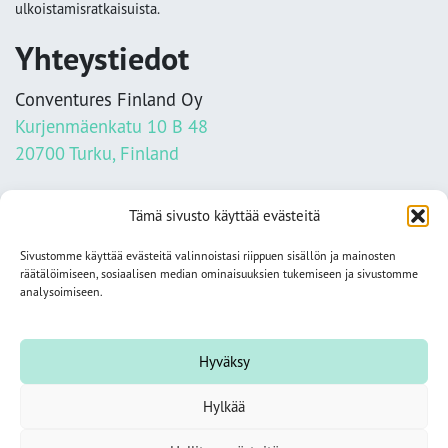
ulkoistamisratkaisuista.
Yhteystiedot
Conventures Finland Oy
Kurjenmäenkatu 10 B 48
20700 Turku, Finland
info@conventures.fi
Tämä sivusto käyttää evästeitä
+358 2 284 1100
Sivustomme käyttää evästeitä valinnoistasi riippuen sisällön ja mainosten
Tietosuojaseloste
räätälöimiseen, sosiaalisen median ominaisuuksien tukemiseen ja sivustomme
analysoimiseen.
Seuraa meitä somessa
Hyväksy
Tutustu aiheisiin
Hylkää