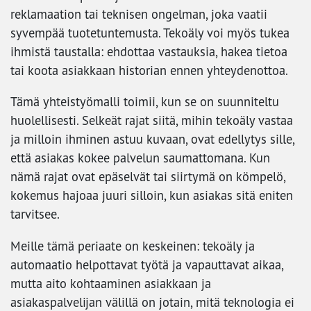
reklamaation tai teknisen ongelman, joka vaatii
syvempää tuotetuntemusta. Tekoäly voi myös tukea
ihmistä taustalla: ehdottaa vastauksia, hakea tietoa
tai koota asiakkaan historian ennen yhteydenottoa.
Tämä yhteistyömalli toimii, kun se on suunniteltu
huolellisesti. Selkeät rajat siitä, mihin tekoäly vastaa
ja milloin ihminen astuu kuvaan, ovat edellytys sille,
että asiakas kokee palvelun saumattomana. Kun
nämä rajat ovat epäselvät tai siirtymä on kömpelö,
kokemus hajoaa juuri silloin, kun asiakas sitä eniten
tarvitsee.
Meille tämä periaate on keskeinen: tekoäly ja
automaatio helpottavat työtä ja vapauttavat aikaa,
mutta aito kohtaaminen asiakkaan ja
asiakaspalvelijan välillä on jotain, mitä teknologia ei