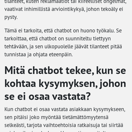
tilanteet, kuten reklamaatiot tai kiireelliset ongelmat,
vaativat inhimillistä arviointikykyä, johon tekoäly ei
pysty.
Tämä ei tarkoita, että chatbot on huono työkalu. Se
tarkoittaa, että chatbot on suunniteltu tiettyyn
tehtävään, ja sen ulkopuolelle jäävät tilanteet pitää
tunnistaa ja ohjata eteenpäin.
Mitä chatbot tekee, kun se
kohtaa kysymyksen, johon
se ei osaa vastata?
Kun chatbot ei osaa vastata asiakkaan kysymykseen,
sen pitäisi joko myöntää tietämättömyytensä
selkeästi, tarjota vaihtoehtoisia ratkaisuja tai siirtää