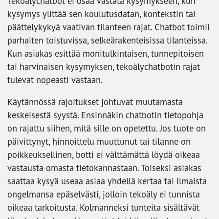
Tekoälychatbot ei osaa vastata kysymykseen, kun
kysymys ylittää sen koulutusdatan, kontekstin tai
päättelykykyä vaativan tilanteen rajat. Chatbot toimii
parhaiten toistuvissa, selkeärakenteisissa tilanteissa.
Kun asiakas esittää monitulkintaisen, tunnepitoisen
tai harvinaisen kysymyksen, tekoälychatbotin rajat
tulevat nopeasti vastaan.
Käytännössä rajoitukset johtuvat muutamasta
keskeisestä syystä. Ensinnäkin chatbotin tietopohja
on rajattu siihen, mitä sille on opetettu. Jos tuote on
päivittynyt, hinnoittelu muuttunut tai tilanne on
poikkeuksellinen, botti ei välttämättä löydä oikeaa
vastausta omasta tietokannastaan. Toiseksi asiakas
saattaa kysyä useaa asiaa yhdellä kertaa tai ilmaista
ongelmansa epäselvästi, jolloin tekoäly ei tunnista
oikeaa tarkoitusta. Kolmanneksi tunteita sisältävät