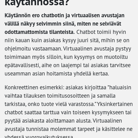
käytännössä?
Käytännön ero chatbotin ja virtuaalisen avustajan
välillä näkyy selvimmin siinä, miten ne selviävät
odottamattomista tilanteista.
Chatbot toimii hyvin
niin kauan kuin asiakas kysyy juuri sitä, mihin se on
ohjelmoitu vastaamaan. Virtuaalinen avustaja pystyy
toimimaan myös silloin, kun kysymys on muotoiltu
epätavallisesti, aihe on laajempi tai asiakas tarvitsee
useamman asian hoitamista yhdellä kertaa.
Konkreettinen esimerkki: asiakas kirjoittaa ”haluaisin
vaihtaa tilauksen toimitusosoitteen ja samalla
tarkistaa, onko tuote vielä varastossa.” Yksinkertainen
chatbot saattaa tarttua vain toiseen kysymykseen tai
pyytää asiakasta aloittamaan alusta. Virtuaalinen
avustaja tunnistaa molemmat tarpeet ja käsittelee ne
yhdessä vuorovaikutuksessa.