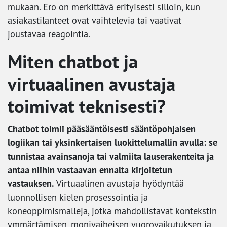
mukaan. Ero on merkittävä erityisesti silloin, kun
asiakastilanteet ovat vaihtelevia tai vaativat
joustavaa reagointia.
Miten chatbot ja
virtuaalinen avustaja
toimivat teknisesti?
Chatbot toimii pääsääntöisesti sääntöpohjaisen
logiikan tai yksinkertaisen luokittelumallin avulla: se
tunnistaa avainsanoja tai valmiita lauserakenteita ja
antaa niihin vastaavan ennalta kirjoitetun
vastauksen.
Virtuaalinen avustaja hyödyntää
luonnollisen kielen prosessointia ja
koneoppimismalleja, jotka mahdollistavat kontekstin
ymmärtämisen, monivaiheisen vuorovaikutuksen ja