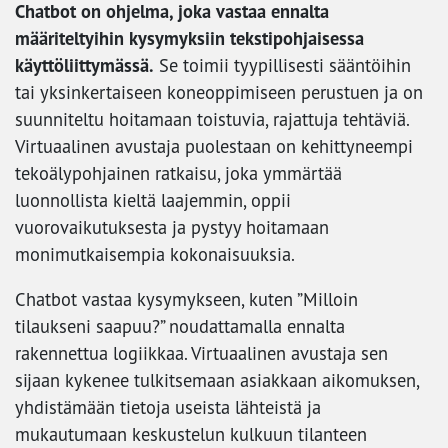
Chatbot on ohjelma, joka vastaa ennalta
määriteltyihin kysymyksiin tekstipohjaisessa
käyttöliittymässä.
Se toimii tyypillisesti sääntöihin
tai yksinkertaiseen koneoppimiseen perustuen ja on
suunniteltu hoitamaan toistuvia, rajattuja tehtäviä.
Virtuaalinen avustaja puolestaan on kehittyneempi
tekoälypohjainen ratkaisu, joka ymmärtää
luonnollista kieltä laajemmin, oppii
vuorovaikutuksesta ja pystyy hoitamaan
monimutkaisempia kokonaisuuksia.
Chatbot vastaa kysymykseen, kuten ”Milloin
tilaukseni saapuu?” noudattamalla ennalta
rakennettua logiikkaa. Virtuaalinen avustaja sen
sijaan kykenee tulkitsemaan asiakkaan aikomuksen,
yhdistämään tietoja useista lähteistä ja
mukautumaan keskustelun kulkuun tilanteen