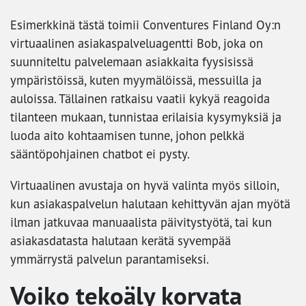
Esimerkkinä tästä toimii Conventures Finland Oy:n
virtuaalinen asiakaspalveluagentti Bob, joka on
suunniteltu palvelemaan asiakkaita fyysisissä
ympäristöissä, kuten myymälöissä, messuilla ja
auloissa. Tällainen ratkaisu vaatii kykyä reagoida
tilanteen mukaan, tunnistaa erilaisia kysymyksiä ja
luoda aito kohtaamisen tunne, johon pelkkä
sääntöpohjainen chatbot ei pysty.
Virtuaalinen avustaja on hyvä valinta myös silloin,
kun asiakaspalvelun halutaan kehittyvän ajan myötä
ilman jatkuvaa manuaalista päivitystyötä, tai kun
asiakasdatasta halutaan kerätä syvempää
ymmärrystä palvelun parantamiseksi.
Voiko tekoäly korvata