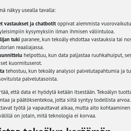
mä näkyy usealla tavalla:
t vastaukset ja chatbotit
oppivat aiemmista vuorovaikutuk
leisimpiin kysymyksiin ilman ihmisen väliintuloa.
ijan tuki
paranee, kun tekoäly ehdottaa vastauksia tai nos
torian reaaliajassa.
uunnittelu
helpottuu, kun data paljastaa ruuhkahuiput, ses
iset kuormituserot.
ta
tehostuu, kun tekoäly analysoi palvelutapahtumia ja t
ovituista palvelutasoista.
ää, että data ei hyödytä ketään itsestään. Tekoälyn tuotta
ntaa ja päätöksentekoa, jotta siitä syntyy todellista arvoa.
tavat työtä ja vapauttavat aikaa, mutta aito kohtaaminen
välillä on jotain, mitä teknologia ei korvaa.