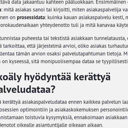
ttävä data jakaantuu kahteen pääluokkaan. Ensimmäinen
a
: mitä asiakas sanoi tai kirjoitti, miten asiakaspalvelija v
prosessidata
oinen on
: kuinka kauan asiakaspalvelu kesti, 
uorokaudenaikaan yhteydenotto tuli ja mitä kanavaa käytet
unnistaa puheesta tai tekstistä asiakkaan tunnelatausta, e
 tarkoittaa, että järjestelmä arvioi, oliko asiakas turhaut
tallentaa tämän arvion osaksi palvelutapahtuman tietoja. M
 on kyseessä, sitä monipuolisempaa dataa se tyypillisesti
koäly hyödyntää kerättyä
alveludataa?
 kerättyä asiakaspalveludataa ennen kaikkea palvelun l
osessien optimointiin ja asiakaskokemuksen personointiin
nnistamaan toistuvia kysymyksiä, ennakoimaan asiakkaan 
notot oikealle asiantuntijalle oikeaan aikaan.