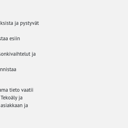
sista ja pystyvät
taa esiin
onkivaihtelut ja
unnistaa
ma tieto vaatii
 Tekoäly ja
 asiakkaan ja