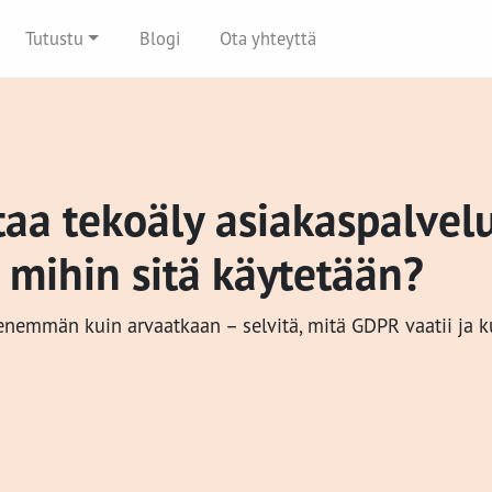
Tutustu
Blogi
Ota yhteyttä
taa tekoäly asiakaspalvel
 mihin sitä käytetään?
 enemmän kuin arvaatkaan – selvitä, mitä GDPR vaatii ja 