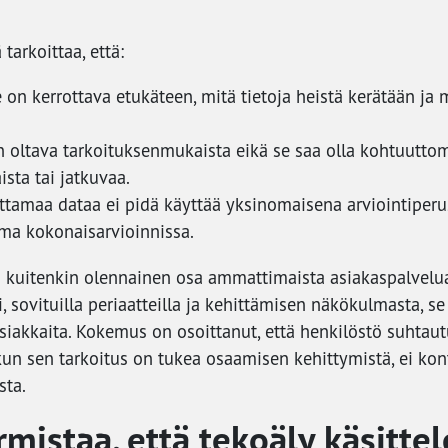
arkoittaa, että:
 on kerrottava etukäteen, mitä tietoja heistä kerätään ja m
 oltava tarkoituksenmukaista eikä se saa olla kohtuutto
ista tai jatkuvaa.
ttamaa dataa ei pidä käyttää yksinomaisena arviointiperu
ma kokonaisarvioinnissa.
 kuitenkin olennainen osa ammattimaista asiakaspalvelu
 sovituilla periaatteilla ja kehittämisen näkökulmasta, se
asiakkaita. Kokemus on osoittanut, että henkilöstö suhtau
n sen tarkoitus on tukea osaamisen kehittymistä, ei kont
sta.
mistaa, että tekoäly käsitte