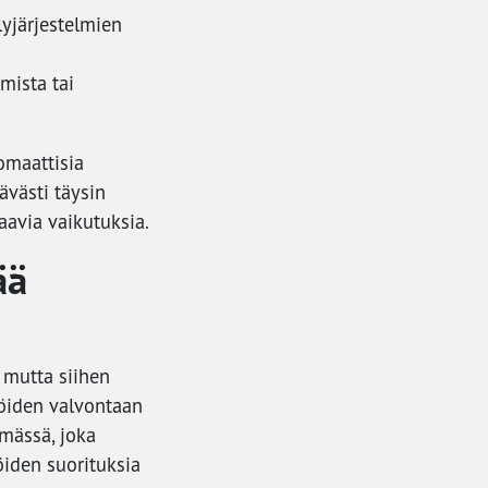
lyjärjestelmien
mista tai
tomaattisia
ävästi täysin
aavia vaikutuksia.
ää
 mutta siihen
jöiden valvontaan
ämässä, joka
öiden suorituksia