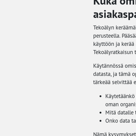
Kuka omi
asiakasp
Tekoälyn keräämä
perusteella. Pääsää
käyttöön ja kerää 
Tekoälyratkaisun t
Käytännössä omist
datasta, ja tämä 
tärkeää selvittää
Käytetäänkö 
oman organis
Mitä datalle
Onko data tal
Nämä kysymykset k