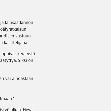
ja lainsäädännön
ekoälyratkaisun
uridisen vastuun.
a käsittelijänä.
 oppivat kerätystä
ätyttyä. Siksi on
en vai ainoastaan
telmään?
istyö alkaa. Hyvä