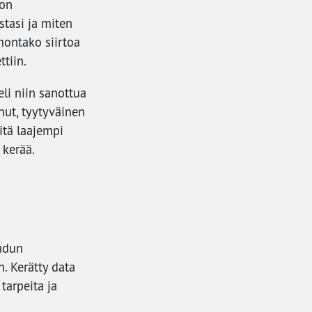
 on
astasi ja miten
montako siirtoa
tiin.
li niin sanottua
unut, tyytyväinen
itä laajempi
 kerää.
aadun
. Kerätty data
tarpeita ja