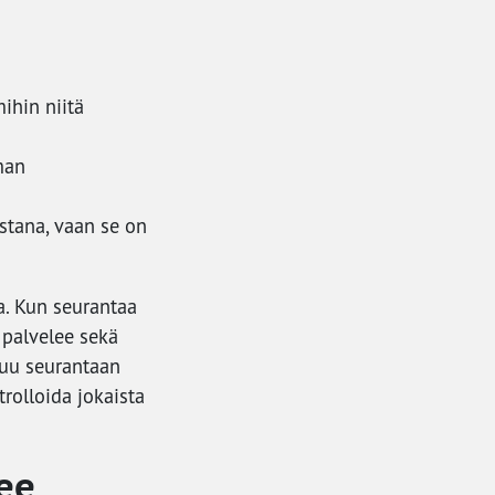
ihin niitä
man
stana, vaan se on
a. Kun seurantaa
 palvelee sekä
tuu seurantaan
rolloida jokaista
lee