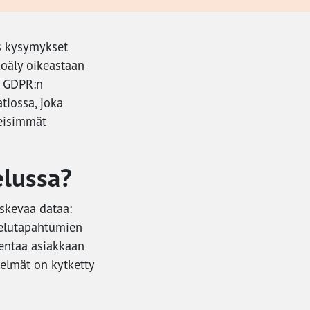
s kysymykset
koäly oikeastaan
n GDPR:n
tiossa, joka
keisimmät
elussa?
oskevaa dataa:
lvelutapahtumien
llentaa asiakkaan
telmät on kytketty