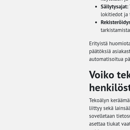
Säilytysajat:
lokitiedot ja
Rekisteröidy
tarkistamist
Erityistä huomiota
päätöksiä asiakast
automatisoitua pää
Voiko te
henkilöst
Tekoälyn keräämää
liittyy sekä lains
sovelletaan tietos
asettaa tiukat vaa