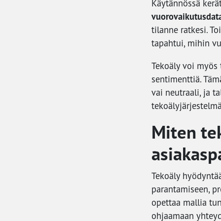
Käytännössä kerä
vuorovaikutusdat
tilanne ratkesi. T
tapahtui, mihin v
Tekoäly voi myös t
sentimenttiä. Tämä
vai neutraali, ja 
tekoälyjärjestelmä
Miten te
asiakasp
Tekoäly hyödyntää
parantamiseen, pr
opettaa mallia tu
ohjaamaan yhteyde