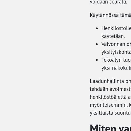
voidaan seurata.
Käytännössä tämä t
Henkilöstölle
käytetään.
Valvonnan on
yksityiskohta
Tekoälyn tuo
yksi näkökul
Laadunhallinta on
tehdään avoimesti,
henkilöstöä että 
myönteisemmin, ku
yksittäistä suoritu
Miten var