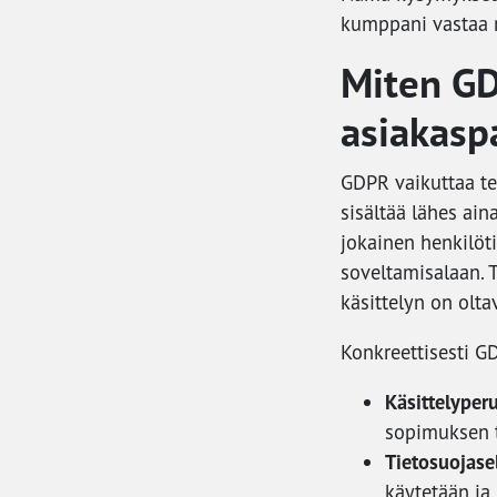
kumppani vastaa ni
Miten GD
asiakasp
GDPR vaikuttaa te
sisältää lähes ain
jokainen henkilöt
soveltamisalaan. 
käsittelyn on olta
Konkreettisesti G
Käsittelyperu
sopimuksen t
Tietosuojase
käytetään ja 