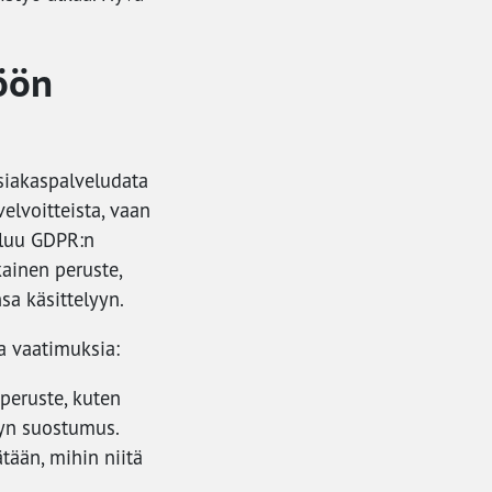
öön
siakaspalveludata
elvoitteista, vaan
uluu GDPR:n
kainen peruste,
sa käsittelyyn.
a vaatimuksia:
peruste, kuten
dyn suostumus.
ätään, mihin niitä