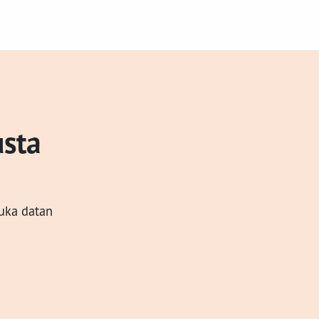
usta
kuka datan