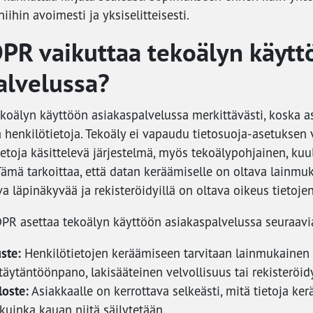
ihin avoimesti ja yksiselitteisesti.
PR vaikuttaa tekoälyn käytt
alvelussa?
koälyn käyttöön asiakaspalvelussa merkittävästi, koska a
a henkilötietoja. Tekoäly ei vapaudu tietosuoja-asetuksen v
ietoja käsittelevä järjestelmä, myös tekoälypohjainen, ku
Tämä tarkoittaa, että datan keräämiselle on oltava lainmu
va läpinäkyvää ja rekisteröidyillä on oltava oikeus tietojen
DPR asettaa tekoälyn käyttöön asiakaspalvelussa seuraavi
ste:
Henkilötietojen keräämiseen tarvitaan lainmukainen 
äytäntöönpano, lakisääteinen velvollisuus tai rekisteröi
loste:
Asiakkaalle on kerrottava selkeästi, mitä tietoja ker
kuinka kauan niitä säilytetään.