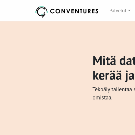
Palvelut
Mitä da
kerää ja
Tekoäly tallentaa
omistaa.