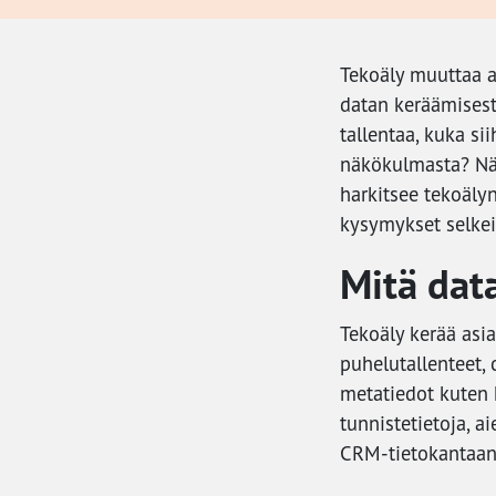
Tekoäly muuttaa a
datan keräämisest
tallentaa, kuka s
näkökulmasta? Näm
harkitsee tekoäly
kysymykset selkei
Mitä dat
Tekoäly kerää asi
puhelutallenteet,
metatiedot kuten k
tunnistetietoja, a
CRM-tietokantaan