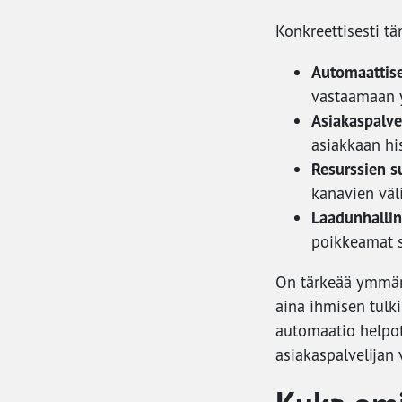
Konkreettisesti tä
Automaattise
vastaamaan y
Asiakaspalvel
asiakkaan his
Resurssien s
kanavien väl
Laadunhallin
poikkeamat s
On tärkeää ymmärt
aina ihmisen tulki
automaatio helpot
asiakaspalvelijan 