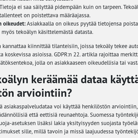
Tietoja ei saa säilyttää pidempään kuin on tarpeen. Tekoä
 tallenteet on poistettava määräajassa.
n oikeudet:
Asiakkaalla on oikeus pyytää tietojensa poista
a myös tekoälyn käsittelemästä datasta.
 kannattaa kiinnittää tilanteisiin, joissa tekoäly tekee au
a koskevissa asioissa. GDPR:n 22. artikla rajoittaa merkitt
töksentekoa, jolla on asiakkaaseen oikeudellisia tai vast
koälyn keräämää dataa käytt
ön arviointiin?
 asiakaspalveludataa voi käyttää henkilöstön arviointiin,
äädännöllisiä että eettisiä reunaehtoja. Suomessa työnteki
uoja-asetuksen lisäksi lakia yksityisyyden suojasta työel
timukset sille, millä tavoin ja missä laajuudessa työntekij