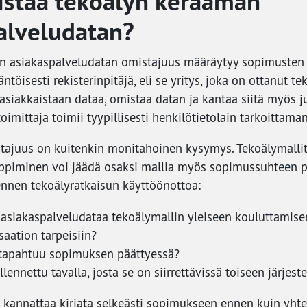
staa tekoälyn keräämän
alveludatan?
n asiakaspalveludatan omistajuus määräytyy sopimusten 
ntöisesti rekisterinpitäjä, eli se yritys, joka on ottanut t
asiakkaistaan dataa, omistaa datan ja kantaa siitä myös j
oimittaja toimii tyypillisesti henkilötietolain tarkoittaman
ajuus on kuitenkin monitahoinen kysymys. Tekoälymallit
oppiminen voi jäädä osaksi mallia myös sopimussuhteen pä
 ennen tekoälyratkaisun käyttöönottoa:
asiakaspalveludataa tekoälymallin yleiseen kouluttamise
aation tarpeisiin?
 tapahtuu sopimuksen päättyessä?
lennettu tavalla, josta se on siirrettävissä toiseen järjes
annattaa kirjata selkeästi sopimukseen ennen kuin yhte