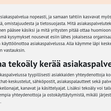
siakaspalvelua nopeasti, ja samaan tahtiin kasvavat myö
ä, omistajuudesta ja tietosuojasta. Mitä asiakaspalvelute
iihen pääsee käsiksi ja mitä yritysten pitää ottaa huomioo
ä kysymykset nousevat esiin lähes jokaisessa organisaa
n käyttöönottoa asiakaspalvelussa. Alla käymme läpi kes
n vastauksin.
aa tekoäly kerää asiakaspalv
akaspalvelussa tyypillisesti asiakkaiden yhteydenottoja k
 chat-keskustelut, sähköpostit, asiakaspalautteet sekä pa
ellonajat, kanavat ja käsittelyajat. Lisäksi tekoäly voi ta
iempia yhteydenottoja ja ostokäyttäytymistä, mikäli järjes
.