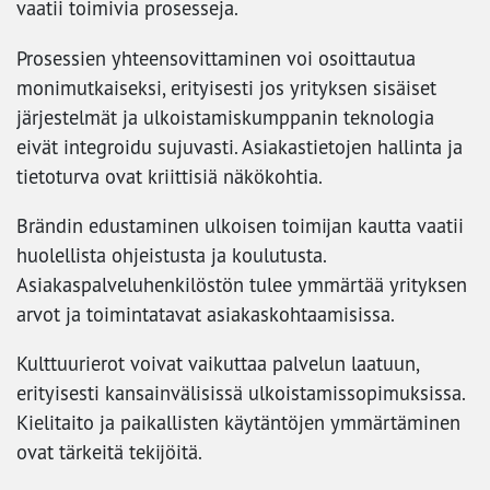
vaatii toimivia prosesseja.
Prosessien yhteensovittaminen voi osoittautua
monimutkaiseksi, erityisesti jos yrityksen sisäiset
järjestelmät ja ulkoistamiskumppanin teknologia
eivät integroidu sujuvasti. Asiakastietojen hallinta ja
tietoturva ovat kriittisiä näkökohtia.
Brändin edustaminen ulkoisen toimijan kautta vaatii
huolellista ohjeistusta ja koulutusta.
Asiakaspalveluhenkilöstön tulee ymmärtää yrityksen
arvot ja toimintatavat asiakaskohtaamisissa.
Kulttuurierot voivat vaikuttaa palvelun laatuun,
erityisesti kansainvälisissä ulkoistamissopimuksissa.
Kielitaito ja paikallisten käytäntöjen ymmärtäminen
ovat tärkeitä tekijöitä.