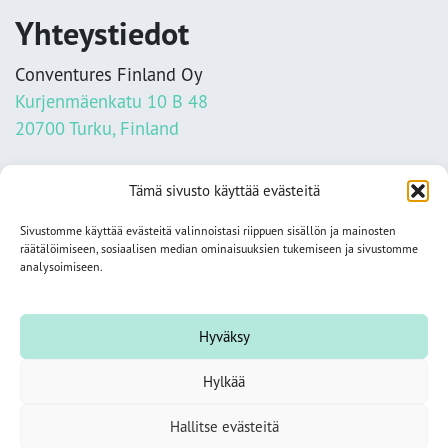
Yhteystiedot
Conventures Finland Oy
Kurjenmäenkatu 10 B 48
20700 Turku, Finland
info@conventures.fi
Tämä sivusto käyttää evästeitä
+358 2 284 1100
Sivustomme käyttää evästeitä valinnoistasi riippuen sisällön ja mainosten
Tietosuojaseloste
räätälöimiseen, sosiaalisen median ominaisuuksien tukemiseen ja sivustomme
analysoimiseen.
Seuraa meitä somessa
Hyväksy
Tutustu aiheisiin
Hylkää
Hallitse evästeitä
Yhteydenottolomake