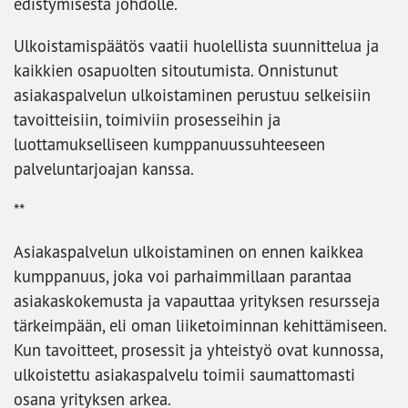
edistymisestä johdolle.
Ulkoistamispäätös vaatii huolellista suunnittelua ja
kaikkien osapuolten sitoutumista. Onnistunut
asiakaspalvelun ulkoistaminen perustuu selkeisiin
tavoitteisiin, toimiviin prosesseihin ja
luottamukselliseen kumppanuussuhteeseen
palveluntarjoajan kanssa.
**
Asiakaspalvelun ulkoistaminen on ennen kaikkea
kumppanuus, joka voi parhaimmillaan parantaa
asiakaskokemusta ja vapauttaa yrityksen resursseja
tärkeimpään, eli oman liiketoiminnan kehittämiseen.
Kun tavoitteet, prosessit ja yhteistyö ovat kunnossa,
ulkoistettu asiakaspalvelu toimii saumattomasti
osana yrityksen arkea.