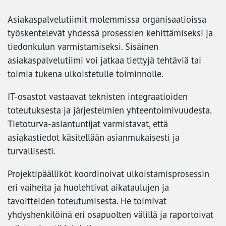
Asiakaspalvelutiimit molemmissa organisaatioissa
työskentelevät yhdessä prosessien kehittämiseksi ja
tiedonkulun varmistamiseksi. Sisäinen
asiakaspalvelutiimi voi jatkaa tiettyjä tehtäviä tai
toimia tukena ulkoistetulle toiminnolle.
IT-osastot vastaavat teknisten integraatioiden
toteutuksesta ja järjestelmien yhteentoimivuudesta.
Tietoturva-asiantuntijat varmistavat, että
asiakastiedot käsitellään asianmukaisesti ja
turvallisesti.
Projektipäälliköt koordinoivat ulkoistamisprosessin
eri vaiheita ja huolehtivat aikataulujen ja
tavoitteiden toteutumisesta. He toimivat
yhdyshenkilöinä eri osapuolten välillä ja raportoivat