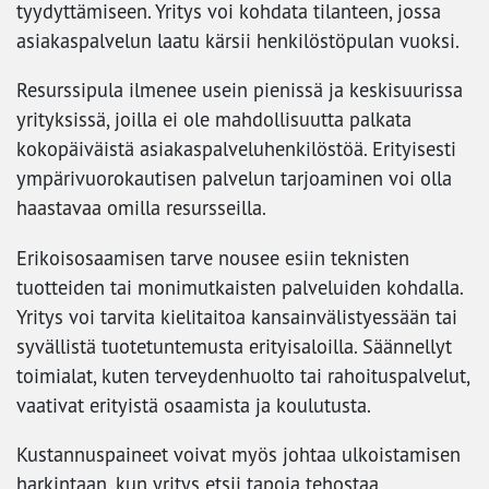
tyydyttämiseen. Yritys voi kohdata tilanteen, jossa
asiakaspalvelun laatu kärsii henkilöstöpulan vuoksi.
Resurssipula ilmenee usein pienissä ja keskisuurissa
yrityksissä, joilla ei ole mahdollisuutta palkata
kokopäiväistä asiakaspalveluhenkilöstöä. Erityisesti
ympärivuorokautisen palvelun tarjoaminen voi olla
haastavaa omilla resursseilla.
Erikoisosaamisen tarve nousee esiin teknisten
tuotteiden tai monimutkaisten palveluiden kohdalla.
Yritys voi tarvita kielitaitoa kansainvälistyessään tai
syvällistä tuotetuntemusta erityisaloilla. Säännellyt
toimialat, kuten terveydenhuolto tai rahoituspalvelut,
vaativat erityistä osaamista ja koulutusta.
Kustannuspaineet voivat myös johtaa ulkoistamisen
harkintaan, kun yritys etsii tapoja tehostaa