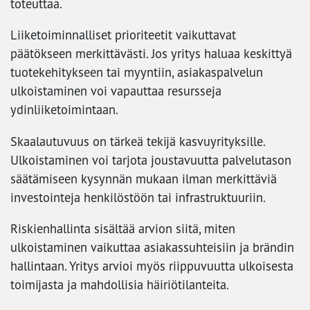
toteuttaa.
Liiketoiminnalliset prioriteetit vaikuttavat
päätökseen merkittävästi. Jos yritys haluaa keskittyä
tuotekehitykseen tai myyntiin, asiakaspalvelun
ulkoistaminen voi vapauttaa resursseja
ydinliiketoimintaan.
Skaalautuvuus on tärkeä tekijä kasvuyrityksille.
Ulkoistaminen voi tarjota joustavuutta palvelutason
säätämiseen kysynnän mukaan ilman merkittäviä
investointeja henkilöstöön tai infrastruktuuriin.
Riskienhallinta sisältää arvion siitä, miten
ulkoistaminen vaikuttaa asiakassuhteisiin ja brändin
hallintaan. Yritys arvioi myös riippuvuutta ulkoisesta
toimijasta ja mahdollisia häiriötilanteita.