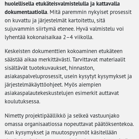
huolellisella etukäteisvalmistelulla ja kattavalla
dokumentaatiolla
. Mitä paremmin nykyiset prosessit
on kuvattu ja järjestelmät kartoitettu, sitä
sujuvammin siirtymä etenee. Hyvä valmistelu voi
lyhentää kokonaisaikaa 2–4 viikolla.
Keskeisten dokumenttien kokoaminen etukäteen
säästää aikaa merkittävästi. Tarvittavat materiaalit
sisältävät tuotekuvaukset, hinnaston,
asiakaspalveluprosessit, usein kysytyt kysymykset ja
järjestelmäkäyttöohjeet. Myös aiempien
asiakaspalautekeskustelujen esimerkit auttavat
koulutuksessa.
Nimetty projektipäällikkö ja selkeä vastuunjako
omassa organisaatiossa nopeuttavat päätöksentekoa.
Kun kysymykset ja muutospyynnöt käsitellään