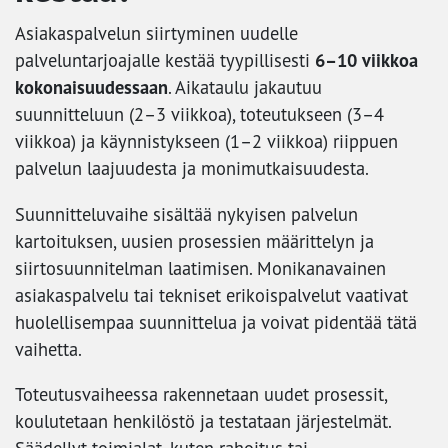
Asiakaspalvelun siirtyminen uudelle
6–10 viikkoa
palveluntarjoajalle kestää tyypillisesti
kokonaisuudessaan
. Aikataulu jakautuu
suunnitteluun (2–3 viikkoa), toteutukseen (3–4
viikkoa) ja käynnistykseen (1–2 viikkoa) riippuen
palvelun laajuudesta ja monimutkaisuudesta.
Suunnitteluvaihe sisältää nykyisen palvelun
kartoituksen, uusien prosessien määrittelyn ja
siirtosuunnitelman laatimisen. Monikanavainen
asiakaspalvelu tai tekniset erikoispalvelut vaativat
huolellisempaa suunnittelua ja voivat pidentää tätä
vaihetta.
Toteutusvaiheessa rakennetaan uudet prosessit,
koulutetaan henkilöstö ja testataan järjestelmät.