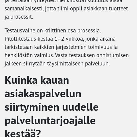
ja testataan yhteydet. Henkilöstön koulutus alkaa
samanaikaisesti, jotta tiimi oppii asiakkaan tuotteet
ja prosessit.
Testausvaihe on kriittinen osa prosessia.
Pilottitestaus kestää 1–2 viikkoa, jonka aikana
tarkistetaan kaikkien järjestelmien toimivuus ja
henkilöstön valmius. Vasta testauksen onnistumisen
jälkeen siirrytään täysimittaiseen palveluun.
Kuinka kauan
asiakaspalvelun
siirtyminen uudelle
palveluntarjoajalle
kestää?