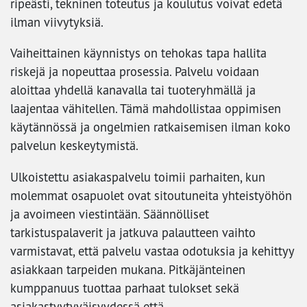
ripeästi, tekninen toteutus ja koulutus voivat edetä
ilman viivytyksiä.
Vaiheittainen käynnistys on tehokas tapa hallita
riskejä ja nopeuttaa prosessia. Palvelu voidaan
aloittaa yhdellä kanavalla tai tuoteryhmällä ja
laajentaa vähitellen. Tämä mahdollistaa oppimisen
käytännössä ja ongelmien ratkaisemisen ilman koko
palvelun keskeytymistä.
Ulkoistettu asiakaspalvelu toimii parhaiten, kun
molemmat osapuolet ovat sitoutuneita yhteistyöhön
ja avoimeen viestintään. Säännölliset
tarkistuspalaverit ja jatkuva palautteen vaihto
varmistavat, että palvelu vastaa odotuksia ja kehittyy
asiakkaan tarpeiden mukana. Pitkäjänteinen
kumppanuus tuottaa parhaat tulokset sekä
asiakastyytyväisyydessä että