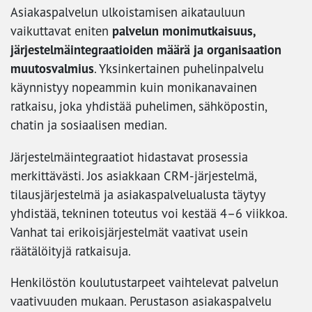
Asiakaspalvelun ulkoistamisen aikatauluun
palvelun monimutkaisuus,
vaikuttavat eniten
järjestelmäintegraatioiden määrä ja organisaation
muutosvalmius
. Yksinkertainen puhelinpalvelu
käynnistyy nopeammin kuin monikanavainen
ratkaisu, joka yhdistää puhelimen, sähköpostin,
chatin ja sosiaalisen median.
Järjestelmäintegraatiot hidastavat prosessia
merkittävästi. Jos asiakkaan CRM-järjestelmä,
tilausjärjestelmä ja asiakaspalvelualusta täytyy
yhdistää, tekninen toteutus voi kestää 4–6 viikkoa.
Vanhat tai erikoisjärjestelmät vaativat usein
räätälöityjä ratkaisuja.
Henkilöstön koulutustarpeet vaihtelevat palvelun
vaativuuden mukaan. Perustason asiakaspalvelu