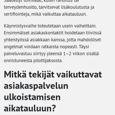
Säädellyt toimialat, kuten rahoitus tai
terveydenhuolto, tarvitsevat lisäkoulutusta ja
sertifiointeja, mikä vaikuttaa aikatauluun.
Käynnistysvaihe toteutetaan usein vaiheittain.
Ensimmäiset asiakaskontaktit hoidetaan tiiviissä
yhteistyössä asiakkaan kanssa, jotta mahdolliset
ongelmat voidaan ratkaista nopeasti. Täysi
palveluvastuu siirtyy yleensä 1–2 viikon sisällä
onnistuneesta pilottijaksosta.
Mitkä tekijät vaikuttavat
asiakaspalvelun
ulkoistamisen
aikatauluun?