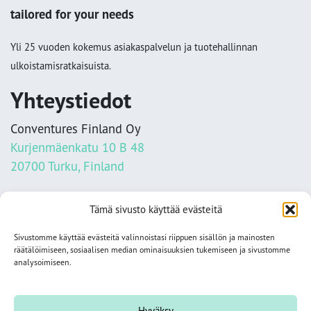
tailored for your needs
Yli 25 vuoden kokemus asiakaspalvelun ja tuotehallinnan
ulkoistamisratkaisuista.
Yhteystiedot
Conventures Finland Oy
Kurjenmäenkatu 10 B 48
20700 Turku, Finland
info@conventures.fi
Tämä sivusto käyttää evästeitä
+358 2 284 1100
Sivustomme käyttää evästeitä valinnoistasi riippuen sisällön ja mainosten
Tietosuojaseloste
räätälöimiseen, sosiaalisen median ominaisuuksien tukemiseen ja sivustomme
analysoimiseen.
Seuraa meitä somessa
Hyväksy