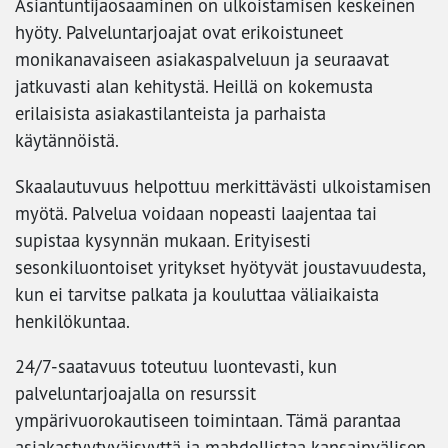
Asiantuntijaosaaminen on ulkoistamisen keskeinen
hyöty. Palveluntarjoajat ovat erikoistuneet
monikanavaiseen asiakaspalveluun ja seuraavat
jatkuvasti alan kehitystä. Heillä on kokemusta
erilaisista asiakastilanteista ja parhaista
käytännöistä.
Skaalautuvuus helpottuu merkittävästi ulkoistamisen
myötä. Palvelua voidaan nopeasti laajentaa tai
supistaa kysynnän mukaan. Erityisesti
sesonkiluontoiset yritykset hyötyvät joustavuudesta,
kun ei tarvitse palkata ja kouluttaa väliaikaista
henkilökuntaa.
24/7-saatavuus toteutuu luontevasti, kun
palveluntarjoajalla on resurssit
ympärivuorokautiseen toimintaan. Tämä parantaa
asiakastyytyväisyyttä ja mahdollistaa kansainvälisen