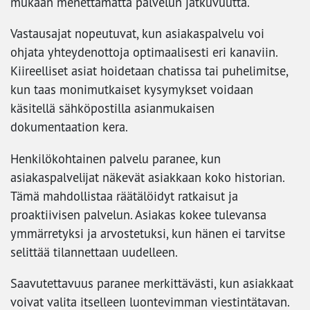
mukaan menettämättä palvelun jatkuvuutta.
Vastausajat nopeutuvat, kun asiakaspalvelu voi
ohjata yhteydenottoja optimaalisesti eri kanaviin.
Kiireelliset asiat hoidetaan chatissa tai puhelimitse,
kun taas monimutkaiset kysymykset voidaan
käsitellä sähköpostilla asianmukaisen
dokumentaation kera.
Henkilökohtainen palvelu paranee, kun
asiakaspalvelijat näkevät asiakkaan koko historian.
Tämä mahdollistaa räätälöidyt ratkaisut ja
proaktiivisen palvelun. Asiakas kokee tulevansa
ymmärretyksi ja arvostetuksi, kun hänen ei tarvitse
selittää tilannettaan uudelleen.
Saavutettavuus paranee merkittävästi, kun asiakkaat
voivat valita itselleen luontevimman viestintätavan.