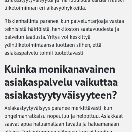
liiketoiminnan eri aikavyöhykkeillä.
Riskienhallinta paranee, kun palveluntarjoaja vastaa
teknisistä häiriöistä, henkilöstön saatavuudesta ja
palvelun laadusta. Yritys voi keskittyä
ydinliiketoimintaansa luottaen siihen, että
asiakaspalvelu toimii luotettavasti.
Kuinka monikanavainen
asiakaspalvelu vaikuttaa
asiakastyytyväisyyteen?
Asiakastyytyväisyys paranee merkittävästi, kun
ongelmanratkaisu nopeutuu ja helpottuu. Asiakkaat
saavat apua haluamallaan tavalla ja haluamanaan
aikana. Turhautuminen vähenee, kun ei tarvitse