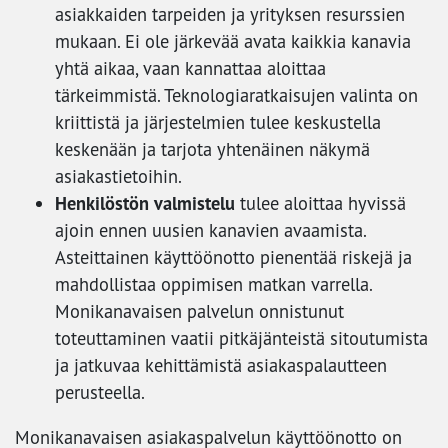
asiakkaiden tarpeiden ja yrityksen resurssien
mukaan. Ei ole järkevää avata kaikkia kanavia
yhtä aikaa, vaan kannattaa aloittaa
tärkeimmistä. Teknologiaratkaisujen valinta on
kriittistä ja järjestelmien tulee keskustella
keskenään ja tarjota yhtenäinen näkymä
asiakastietoihin.
Henkilöstön valmistelu
tulee aloittaa hyvissä
ajoin ennen uusien kanavien avaamista.
Asteittainen käyttöönotto pienentää riskejä ja
mahdollistaa oppimisen matkan varrella.
Monikanavaisen palvelun onnistunut
toteuttaminen vaatii pitkäjänteistä sitoutumista
ja jatkuvaa kehittämistä asiakaspalautteen
perusteella.
Monikanavaisen asiakaspalvelun käyttöönotto on