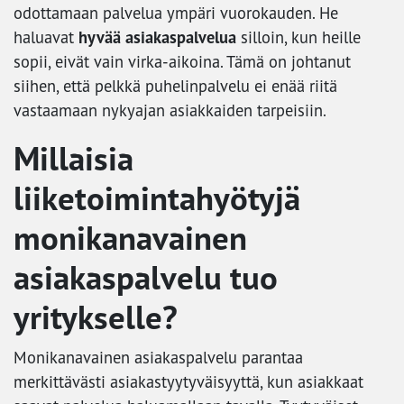
odottamaan palvelua ympäri vuorokauden. He
hyvää asiakaspalvelua
haluavat
silloin, kun heille
sopii, eivät vain virka-aikoina. Tämä on johtanut
siihen, että pelkkä puhelinpalvelu ei enää riitä
vastaamaan nykyajan asiakkaiden tarpeisiin.
Millaisia
liiketoimintahyötyjä
monikanavainen
asiakaspalvelu tuo
yritykselle?
Monikanavainen asiakaspalvelu parantaa
merkittävästi asiakastyytyväisyyttä, kun asiakkaat