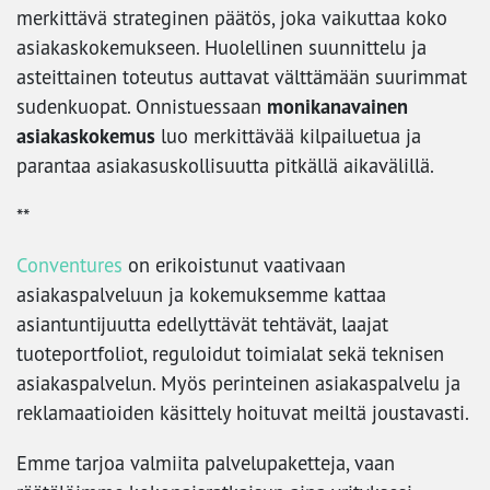
merkittävä strateginen päätös, joka vaikuttaa koko
asiakaskokemukseen. Huolellinen suunnittelu ja
asteittainen toteutus auttavat välttämään suurimmat
monikanavainen
sudenkuopat. Onnistuessaan
asiakaskokemus
luo merkittävää kilpailuetua ja
parantaa asiakasuskollisuutta pitkällä aikavälillä.
**
Conventures
on erikoistunut vaativaan
asiakaspalveluun ja kokemuksemme kattaa
asiantuntijuutta edellyttävät tehtävät, laajat
tuoteportfoliot, reguloidut toimialat sekä teknisen
asiakaspalvelun. Myös perinteinen asiakaspalvelu ja
reklamaatioiden käsittely hoituvat meiltä joustavasti.
Emme tarjoa valmiita palvelupaketteja, vaan