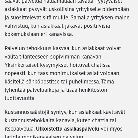
saavat palvelua haluamallaan tavalla. Tyytyväiset
asiakkaat pysyvät uskollisina yritykselle pidempään
ja suosittelevat sitä muille. Samalla yrityksen maine
vahvistuu, kun asiakkaat jakavat positiivisia
kokemuksiaan eri kanavissa.
Palvelun tehokkuus kasvaa, kun asiakkaat voivat
valita tilanteeseen sopivimman kanavan.
Yksinkertaiset kysymykset hoituvat chatissa
nopeasti, kun taas monimutkaiset asiat voidaan
käsitellä sähköpostitse tai puhelimessa. Tämä
lyhentää palveluaikoja ja lisää henkilöstön
tuottavuutta.
Kustannussäästöjä syntyy, kun asiakkaat käyttävät
kustannustehokkaita kanavia, kuten chattia tai
Ulkoistettu asiakaspalvelu
itsepalvelua.
voi myös
tarjota monikanavaisen palvelun